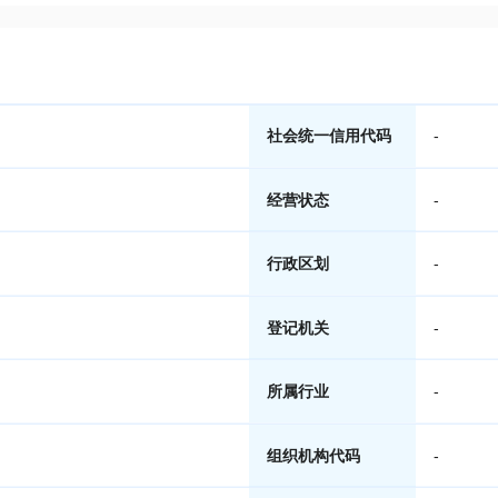
社会统一信用代码
-
经营状态
-
行政区划
-
登记机关
-
所属行业
-
组织机构代码
-