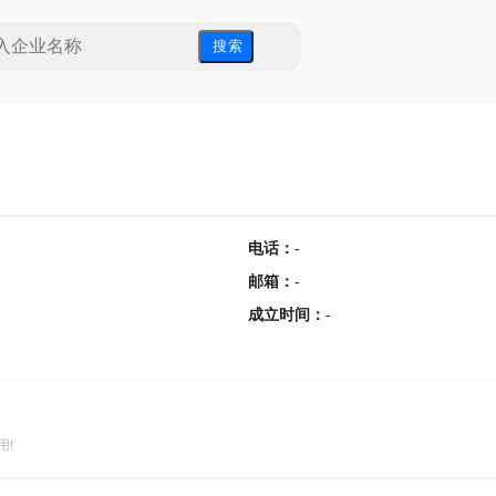
搜 索
电话
：
-
邮箱
：
-
成立时间
：
-
用!