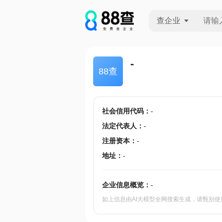
查企业
查企业
-
88查
查招投标
查产地
社会信用代码
：
-
法定代表人
：
-
注册资本
：
-
地址
：
-
企业信息概览：
-
如上信息由AI大模型全网搜索生成，请甄别使