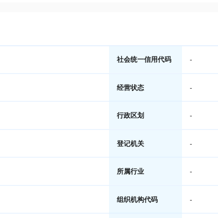
社会统一信用代码
-
经营状态
-
行政区划
-
登记机关
-
所属行业
-
组织机构代码
-