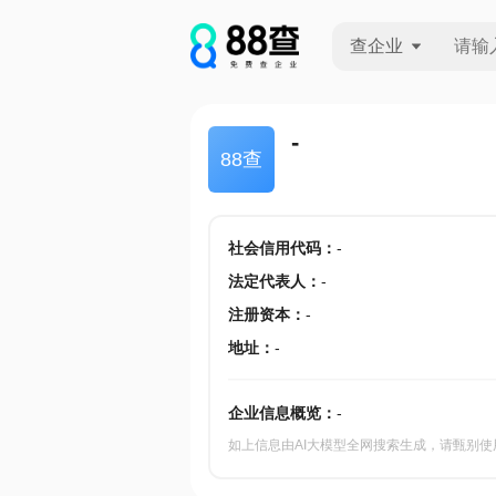
查企业
查企业
-
88查
查招投标
查产地
社会信用代码
：
-
法定代表人
：
-
注册资本
：
-
地址
：
-
企业信息概览：
-
如上信息由AI大模型全网搜索生成，请甄别使