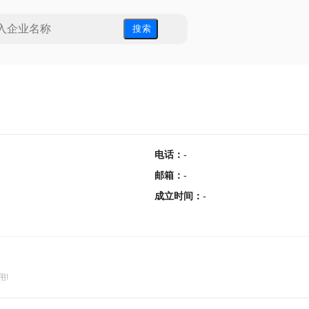
搜 索
电话
：
-
邮箱
：
-
成立时间
：
-
用!