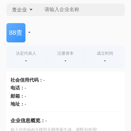
查企业
查企业
-
88查
查招投标
法定代表人
注册资本
成立时间
-
-
-
查产地
社会信用代码
：
-
电话
：
-
邮箱
：
-
地址
：
-
企业信息概览：
-
如上信息由AI大模型全网搜索生成，请甄别使用!