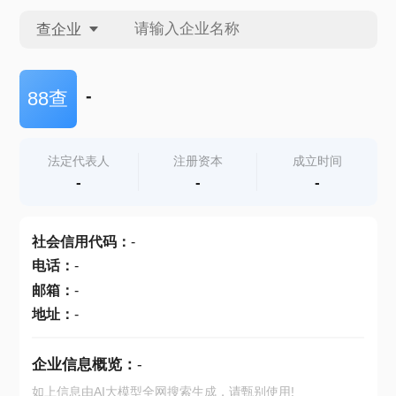
查企业
查企业
-
88查
查招投标
法定代表人
注册资本
成立时间
-
-
-
查产地
社会信用代码
：
-
电话
：
-
邮箱
：
-
地址
：
-
企业信息概览：
-
如上信息由AI大模型全网搜索生成，请甄别使用!