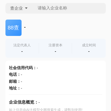
查企业
查企业
-
88查
查招投标
法定代表人
注册资本
成立时间
-
-
-
查产地
社会信用代码
：
-
电话
：
-
邮箱
：
-
地址
：
-
企业信息概览：
-
如上信息由AI大模型全网搜索生成，请甄别使用!