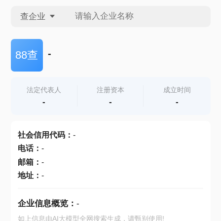
查企业
查企业
-
88查
查招投标
法定代表人
注册资本
成立时间
-
-
-
查产地
社会信用代码
：
-
电话
：
-
邮箱
：
-
地址
：
-
企业信息概览：
-
如上信息由AI大模型全网搜索生成，请甄别使用!