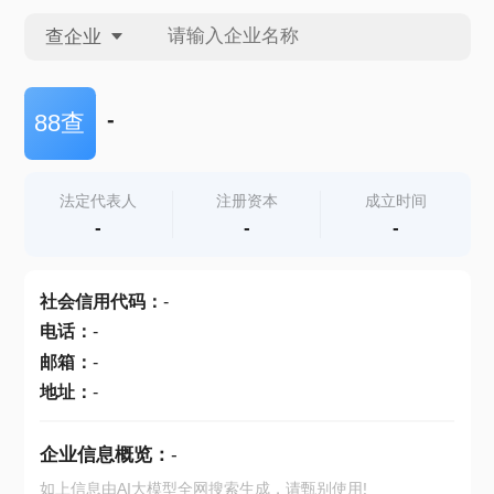
查企业
查企业
-
88查
查招投标
法定代表人
注册资本
成立时间
-
-
-
查产地
社会信用代码
：
-
电话
：
-
邮箱
：
-
地址
：
-
企业信息概览：
-
如上信息由AI大模型全网搜索生成，请甄别使用!