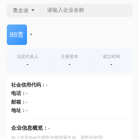
查企业
查企业
-
88查
查招投标
法定代表人
注册资本
成立时间
-
-
-
查产地
社会信用代码
：
-
电话
：
-
邮箱
：
-
地址
：
-
企业信息概览：
-
如上信息由AI大模型全网搜索生成，请甄别使用!