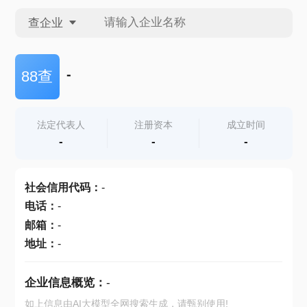
查企业
查企业
-
88查
查招投标
法定代表人
注册资本
成立时间
-
-
-
查产地
社会信用代码
：
-
电话
：
-
邮箱
：
-
地址
：
-
企业信息概览：
-
如上信息由AI大模型全网搜索生成，请甄别使用!