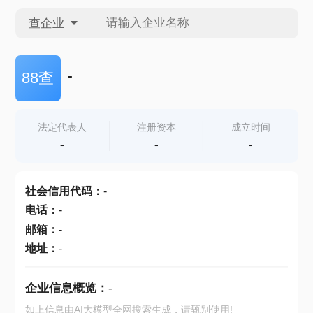
查企业
查企业
-
88查
查招投标
法定代表人
注册资本
成立时间
-
-
-
查产地
社会信用代码
：
-
电话
：
-
邮箱
：
-
地址
：
-
企业信息概览：
-
如上信息由AI大模型全网搜索生成，请甄别使用!