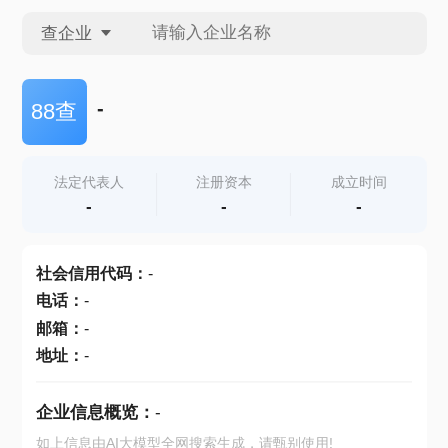
查企业
查企业
-
88查
查招投标
法定代表人
注册资本
成立时间
-
-
-
查产地
社会信用代码
：
-
电话
：
-
邮箱
：
-
地址
：
-
企业信息概览：
-
如上信息由AI大模型全网搜索生成，请甄别使用!