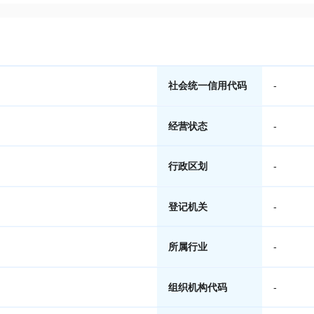
社会统一信用代码
-
经营状态
-
行政区划
-
登记机关
-
所属行业
-
组织机构代码
-