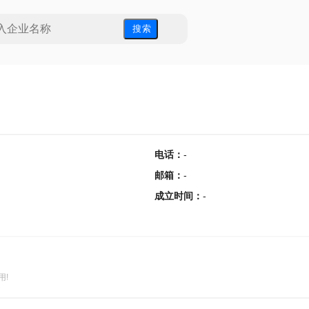
搜 索
电话
：
-
邮箱
：
-
成立时间
：
-
用!