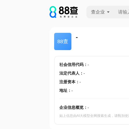
查企业
查企业
-
88查
查招投标
查产地
社会信用代码
：
-
法定代表人
：
-
注册资本
：
-
地址
：
-
企业信息概览：
-
如上信息由AI大模型全网搜索生成，请甄别使