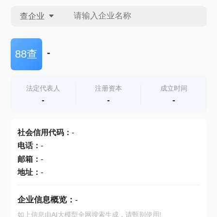
查企业
查企业
-
88查
查招投标
法定代表人
注册资本
成立时间
-
-
-
查产地
社会信用代码
：
-
电话
：
-
邮箱
：
-
地址
：
-
企业信息概览：
-
如上信息由AI大模型全网搜索生成，请甄别使用!