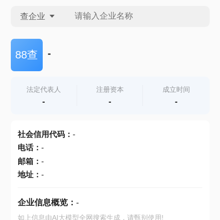
查企业
查企业
-
88查
查招投标
法定代表人
注册资本
成立时间
-
-
-
查产地
社会信用代码
：
-
电话
：
-
邮箱
：
-
地址
：
-
企业信息概览：
-
如上信息由AI大模型全网搜索生成，请甄别使用!