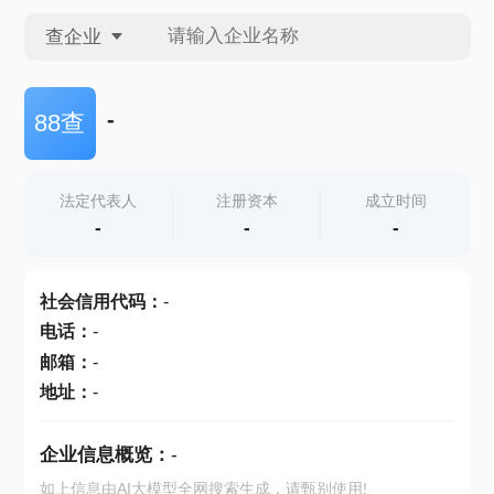
查企业
查企业
-
88查
查招投标
法定代表人
注册资本
成立时间
-
-
-
查产地
社会信用代码
：
-
电话
：
-
邮箱
：
-
地址
：
-
企业信息概览：
-
如上信息由AI大模型全网搜索生成，请甄别使用!