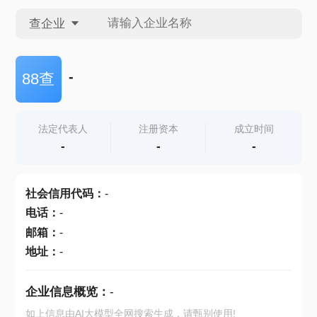
查企业
查企业
-
88查
查招投标
法定代表人
注册资本
成立时间
-
-
-
查产地
社会信用代码
：
-
电话
：
-
邮箱
：
-
地址
：
-
企业信息概览：
-
如上信息由AI大模型全网搜索生成，请甄别使用!