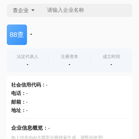
查企业
查企业
-
88查
查招投标
法定代表人
注册资本
成立时间
-
-
-
查产地
社会信用代码
：
-
电话
：
-
邮箱
：
-
地址
：
-
企业信息概览：
-
如上信息由AI大模型全网搜索生成，请甄别使用!