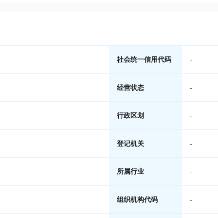
社会统一信用代码
-
经营状态
-
行政区划
-
登记机关
-
所属行业
-
组织机构代码
-