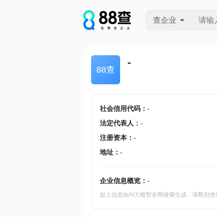
查企业
查企业
-
88查
查招投标
查产地
社会信用代码
：
-
法定代表人
：
-
注册资本
：
-
地址
：
-
企业信息概览：
-
如上信息由AI大模型全网搜索生成，请甄别使