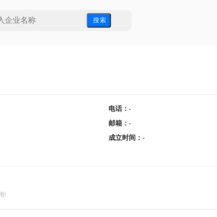
搜 索
电话
：
-
邮箱
：
-
成立时间
：
-
用!