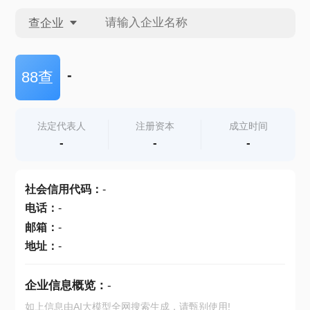
查企业
查企业
-
88查
查招投标
法定代表人
注册资本
成立时间
-
-
-
查产地
社会信用代码
：
-
电话
：
-
邮箱
：
-
地址
：
-
企业信息概览：
-
如上信息由AI大模型全网搜索生成，请甄别使用!