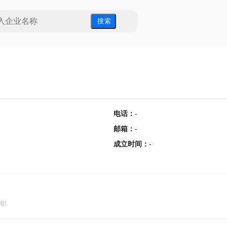
搜 索
电话
：
-
邮箱
：
-
成立时间
：
-
用!