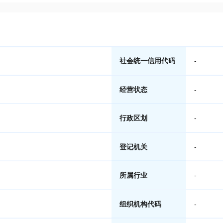
社会统一信用代码
-
经营状态
-
行政区划
-
登记机关
-
所属行业
-
组织机构代码
-