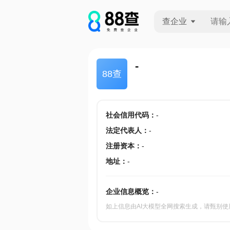
查企业
查企业
-
88查
查招投标
查产地
社会信用代码
：
-
法定代表人
：
-
注册资本
：
-
地址
：
-
企业信息概览：
-
如上信息由AI大模型全网搜索生成，请甄别使