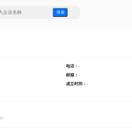
搜 索
电话
：
-
邮箱
：
-
成立时间
：
-
用!