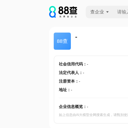
查企业
查企业
-
88查
查招投标
查产地
社会信用代码
：
-
法定代表人
：
-
注册资本
：
-
地址
：
-
企业信息概览：
-
如上信息由AI大模型全网搜索生成，请甄别使