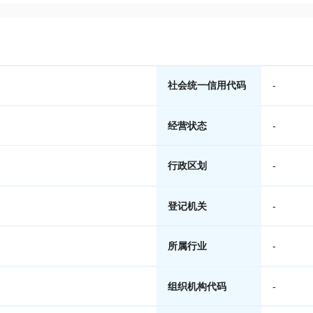
社会统一信用代码
-
经营状态
-
行政区划
-
登记机关
-
所属行业
-
组织机构代码
-