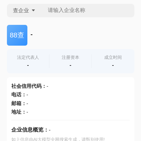
查企业
查企业
-
88查
查招投标
法定代表人
注册资本
成立时间
-
-
-
查产地
社会信用代码
：
-
电话
：
-
邮箱
：
-
地址
：
-
企业信息概览：
-
如上信息由AI大模型全网搜索生成，请甄别使用!