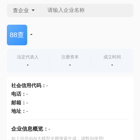
查企业
查企业
-
88查
查招投标
法定代表人
注册资本
成立时间
-
-
-
查产地
社会信用代码
：
-
电话
：
-
邮箱
：
-
地址
：
-
企业信息概览：
-
如上信息由AI大模型全网搜索生成，请甄别使用!