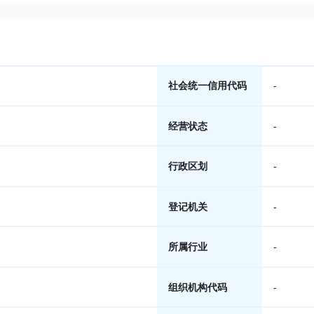
社会统一信用代码
-
经营状态
-
行政区划
-
登记机关
-
所属行业
-
组织机构代码
-