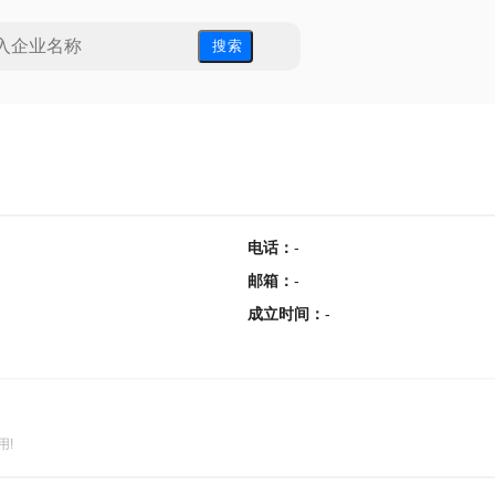
搜 索
电话
：
-
邮箱
：
-
成立时间
：
-
用!