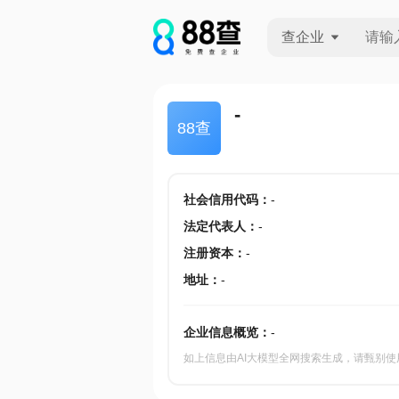
查企业
查企业
-
88查
查招投标
查产地
社会信用代码
：
-
法定代表人
：
-
注册资本
：
-
地址
：
-
企业信息概览：
-
如上信息由AI大模型全网搜索生成，请甄别使