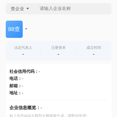
查企业
查企业
-
88查
查招投标
法定代表人
注册资本
成立时间
-
-
-
查产地
社会信用代码
：
-
电话
：
-
邮箱
：
-
地址
：
-
企业信息概览：
-
如上信息由AI大模型全网搜索生成，请甄别使用!