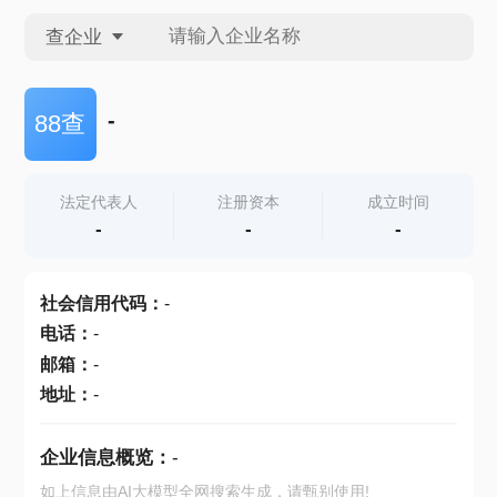
查企业
查企业
-
88查
查招投标
法定代表人
注册资本
成立时间
-
-
-
查产地
社会信用代码
：
-
电话
：
-
邮箱
：
-
地址
：
-
企业信息概览：
-
如上信息由AI大模型全网搜索生成，请甄别使用!