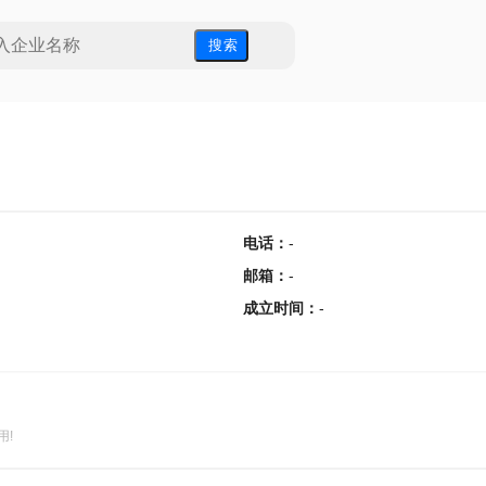
搜 索
电话
：
-
邮箱
：
-
成立时间
：
-
用!