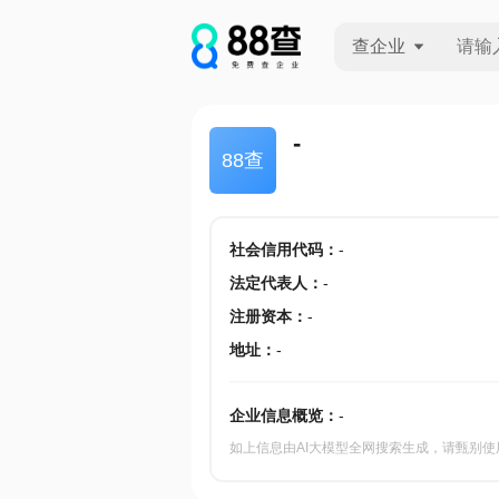
查企业
查企业
-
88查
查招投标
查产地
社会信用代码
：
-
法定代表人
：
-
注册资本
：
-
地址
：
-
企业信息概览：
-
如上信息由AI大模型全网搜索生成，请甄别使