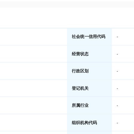
社会统一信用代码
-
经营状态
-
行政区划
-
登记机关
-
所属行业
-
组织机构代码
-