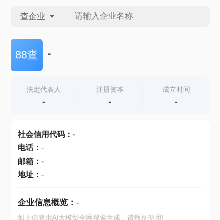
查企业
查企业
-
88查
查招投标
法定代表人
注册资本
成立时间
-
-
-
查产地
社会信用代码
：
-
电话
：
-
邮箱
：
-
地址
：
-
企业信息概览：
-
如上信息由AI大模型全网搜索生成，请甄别使用!