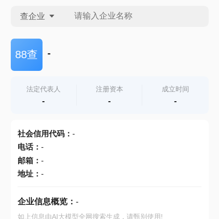
查企业
查企业
-
88查
查招投标
法定代表人
注册资本
成立时间
-
-
-
查产地
社会信用代码
：
-
电话
：
-
邮箱
：
-
地址
：
-
企业信息概览：
-
如上信息由AI大模型全网搜索生成，请甄别使用!