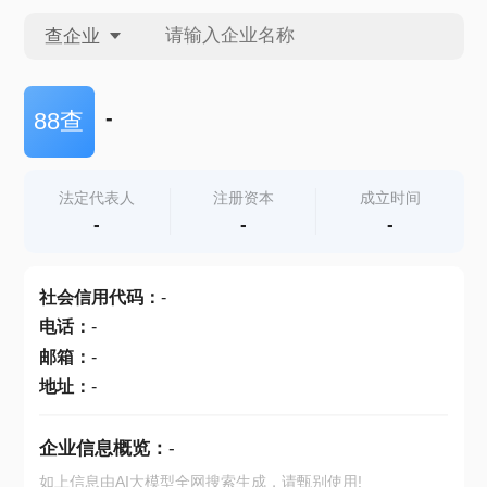
查企业
查企业
-
88查
查招投标
法定代表人
注册资本
成立时间
-
-
-
查产地
社会信用代码
：
-
电话
：
-
邮箱
：
-
地址
：
-
企业信息概览：
-
如上信息由AI大模型全网搜索生成，请甄别使用!