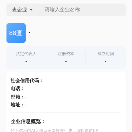
查企业
查企业
-
88查
查招投标
法定代表人
注册资本
成立时间
-
-
-
查产地
社会信用代码
：
-
电话
：
-
邮箱
：
-
地址
：
-
企业信息概览：
-
如上信息由AI大模型全网搜索生成，请甄别使用!