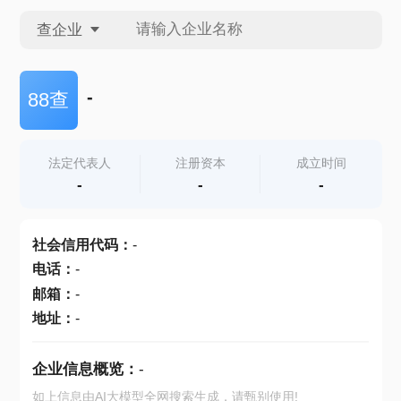
查企业
查企业
-
88查
查招投标
法定代表人
注册资本
成立时间
-
-
-
查产地
社会信用代码
：
-
电话
：
-
邮箱
：
-
地址
：
-
企业信息概览：
-
如上信息由AI大模型全网搜索生成，请甄别使用!