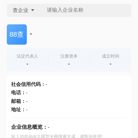
查企业
查企业
-
88查
查招投标
法定代表人
注册资本
成立时间
-
-
-
查产地
社会信用代码
：
-
电话
：
-
邮箱
：
-
地址
：
-
企业信息概览：
-
如上信息由AI大模型全网搜索生成，请甄别使用!