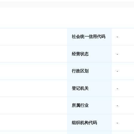
社会统一信用代码
-
经营状态
-
行政区划
-
登记机关
-
所属行业
-
组织机构代码
-