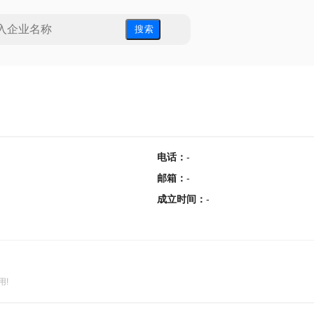
搜 索
电话
：
-
邮箱
：
-
成立时间
：
-
用!