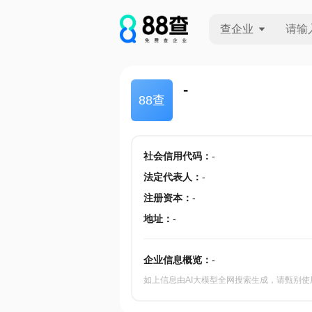
查企业
查企业
-
88查
查招投标
查产地
社会信用代码
：
-
法定代表人
：
-
注册资本
：
-
地址
：
-
企业信息概览：
-
如上信息由AI大模型全网搜索生成，请甄别使