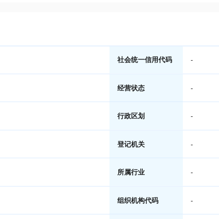
社会统一信用代码
-
经营状态
-
行政区划
-
登记机关
-
所属行业
-
组织机构代码
-