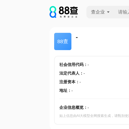
查企业
查企业
-
88查
查招投标
查产地
社会信用代码
：
-
法定代表人
：
-
注册资本
：
-
地址
：
-
企业信息概览：
-
如上信息由AI大模型全网搜索生成，请甄别使