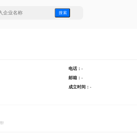
搜 索
电话
：
-
邮箱
：
-
成立时间
：
-
用!