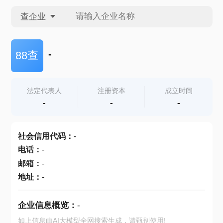
查企业
查企业
-
88查
查招投标
法定代表人
注册资本
成立时间
-
-
-
查产地
社会信用代码
：
-
电话
：
-
邮箱
：
-
地址
：
-
企业信息概览：
-
如上信息由AI大模型全网搜索生成，请甄别使用!