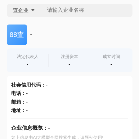
查企业
查企业
-
88查
查招投标
法定代表人
注册资本
成立时间
-
-
-
查产地
社会信用代码
：
-
电话
：
-
邮箱
：
-
地址
：
-
企业信息概览：
-
如上信息由AI大模型全网搜索生成，请甄别使用!