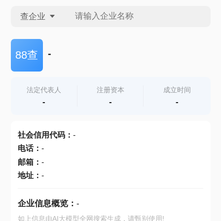
查企业
查企业
-
88查
查招投标
法定代表人
注册资本
成立时间
-
-
-
查产地
社会信用代码
：
-
电话
：
-
邮箱
：
-
地址
：
-
企业信息概览：
-
如上信息由AI大模型全网搜索生成，请甄别使用!