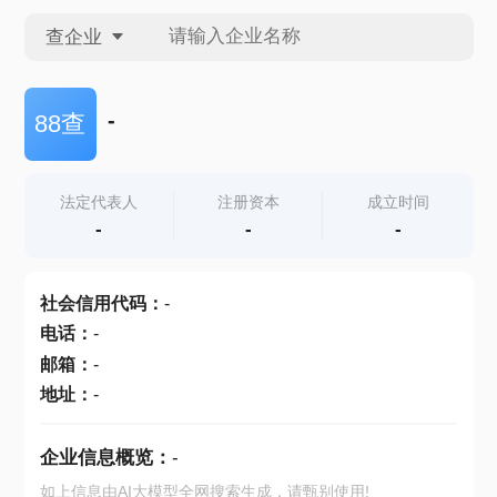
查企业
查企业
-
88查
查招投标
法定代表人
注册资本
成立时间
-
-
-
查产地
社会信用代码
：
-
电话
：
-
邮箱
：
-
地址
：
-
企业信息概览：
-
如上信息由AI大模型全网搜索生成，请甄别使用!