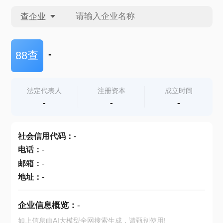
查企业
查企业
-
88查
查招投标
法定代表人
注册资本
成立时间
-
-
-
查产地
社会信用代码
：
-
电话
：
-
邮箱
：
-
地址
：
-
企业信息概览：
-
如上信息由AI大模型全网搜索生成，请甄别使用!