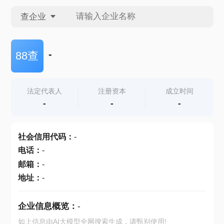
查企业
查企业
-
88查
查招投标
法定代表人
注册资本
成立时间
-
-
-
查产地
社会信用代码
：
-
电话
：
-
邮箱
：
-
地址
：
-
企业信息概览：
-
如上信息由AI大模型全网搜索生成，请甄别使用!