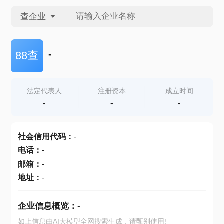
查企业
查企业
-
88查
查招投标
法定代表人
注册资本
成立时间
-
-
-
查产地
社会信用代码
：
-
电话
：
-
邮箱
：
-
地址
：
-
企业信息概览：
-
如上信息由AI大模型全网搜索生成，请甄别使用!