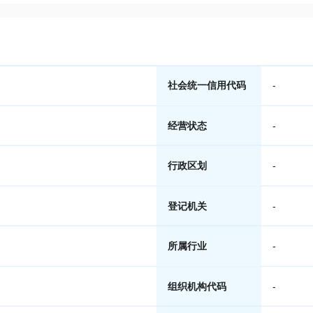
社会统一信用代码
-
经营状态
-
行政区划
-
登记机关
-
所属行业
-
组织机构代码
-