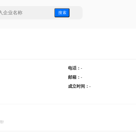
搜 索
电话
：
-
邮箱
：
-
成立时间
：
-
用!