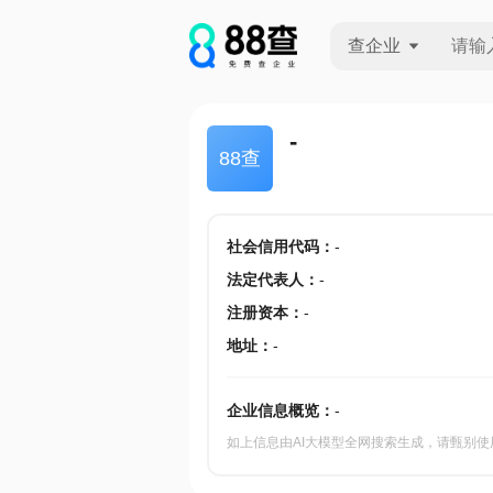
查企业
查企业
-
88查
查招投标
查产地
社会信用代码
：
-
法定代表人
：
-
注册资本
：
-
地址
：
-
企业信息概览：
-
如上信息由AI大模型全网搜索生成，请甄别使