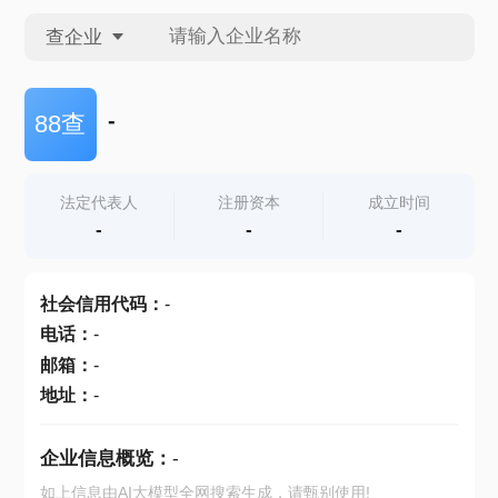
查企业
查企业
-
88查
查招投标
法定代表人
注册资本
成立时间
-
-
-
查产地
社会信用代码
：
-
电话
：
-
邮箱
：
-
地址
：
-
企业信息概览：
-
如上信息由AI大模型全网搜索生成，请甄别使用!