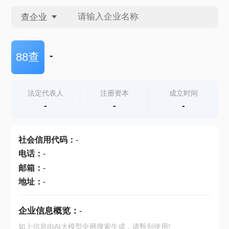
查企业
查企业
-
88查
查招投标
法定代表人
注册资本
成立时间
-
-
-
查产地
社会信用代码
：
-
电话
：
-
邮箱
：
-
地址
：
-
企业信息概览：
-
如上信息由AI大模型全网搜索生成，请甄别使用!