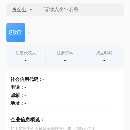
查企业
查企业
-
88查
查招投标
法定代表人
注册资本
成立时间
-
-
-
查产地
社会信用代码
：
-
电话
：
-
邮箱
：
-
地址
：
-
企业信息概览：
-
如上信息由AI大模型全网搜索生成，请甄别使用!