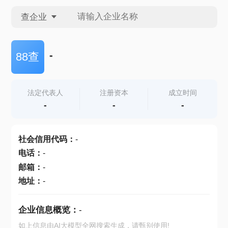
查企业
查企业
-
88查
查招投标
法定代表人
注册资本
成立时间
-
-
-
查产地
社会信用代码
：
-
电话
：
-
邮箱
：
-
地址
：
-
企业信息概览：
-
如上信息由AI大模型全网搜索生成，请甄别使用!