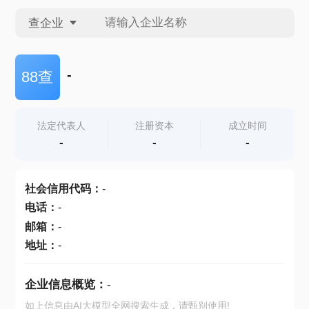
查企业
查企业
-
88查
查招投标
法定代表人
注册资本
成立时间
-
-
-
查产地
社会信用代码
：
-
电话
：
-
邮箱
：
-
地址
：
-
企业信息概览：
-
如上信息由AI大模型全网搜索生成，请甄别使用!