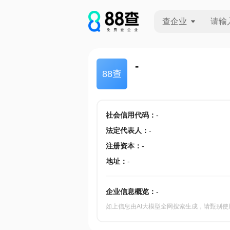
查企业
查企业
-
88查
查招投标
查产地
社会信用代码
：
-
法定代表人
：
-
注册资本
：
-
地址
：
-
企业信息概览：
-
如上信息由AI大模型全网搜索生成，请甄别使