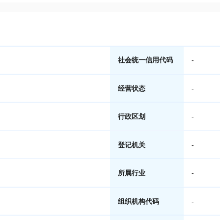
社会统一信用代码
-
经营状态
-
行政区划
-
登记机关
-
所属行业
-
组织机构代码
-