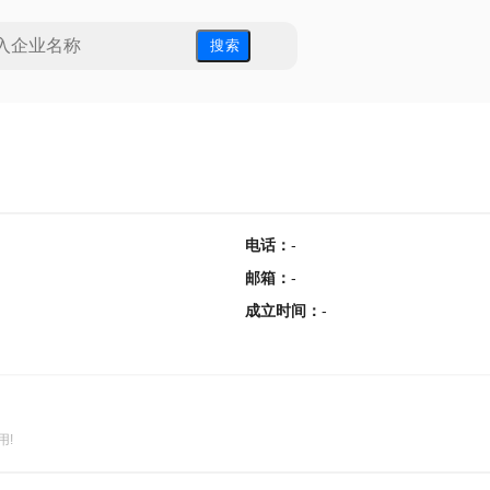
搜 索
电话
：
-
邮箱
：
-
成立时间
：
-
用!