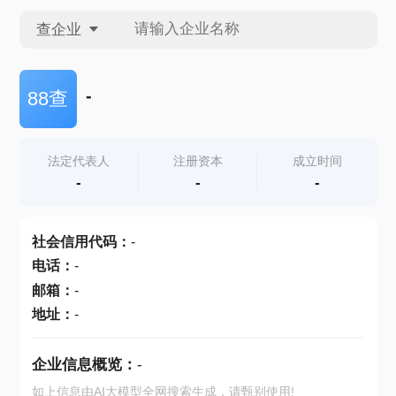
查企业
查企业
-
88查
查招投标
法定代表人
注册资本
成立时间
-
-
-
查产地
社会信用代码
：
-
电话
：
-
邮箱
：
-
地址
：
-
企业信息概览：
-
如上信息由AI大模型全网搜索生成，请甄别使用!